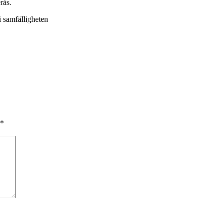
rås.
 samfälligheten
*