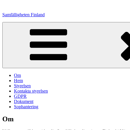
Hoppa
till
Samfälligheten Finland
innehåll
Om
Hem
Styrelsen
Kontakta styrelsen
GDPR
Dokument
Sophantering
Om