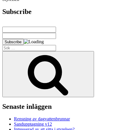
Subscribe
Sök
efter:
Sök
Senaste inläggen
Rensning av dagvattenbrunnar
Sandupptagning v12
Intresserad av att sitta i styrelsen?