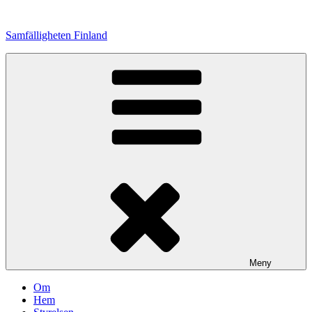
Hoppa
till
Samfälligheten Finland
innehåll
Meny
Om
Hem