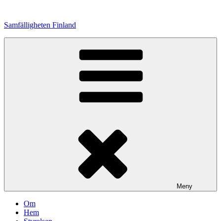
Hoppa
till
Samfälligheten Finland
innehåll
Meny
Om
Hem