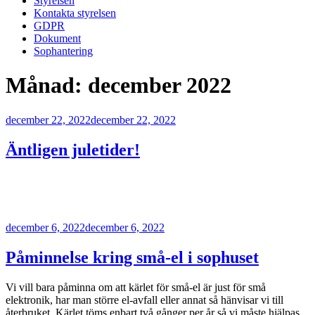
Styrelsen
Kontakta styrelsen
GDPR
Dokument
Sophantering
Månad:
december 2022
Publicerat
december 22, 2022
december 22, 2022
Äntligen juletider!
Publicerat
december 6, 2022
december 6, 2022
Påminnelse kring små-el i sophuset
Vi vill bara påminna om att kärlet för små-el är just för små
elektronik, har man större el-avfall eller annat så hänvisar vi till
återbruket. Kärlet töms enbart två gånger per år så vi måste hjälpas