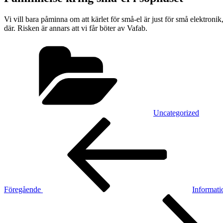
Vi vill bara påminna om att kärlet för små-el är just för små elektronik, 
där. Risken är annars att vi får böter av Vafab.
Kategorier
Uncategorized
Inläggsnavigering
Föregående
inlägg
Föregående
Informati
Nästa
inlägg