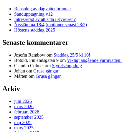
Rensning av dagvattenbrunnar
Sandupptagning v12
Intresserad av att sitta i styrelsen?
Årsstämma 18/4,(motioner senast 28/2)
Höstens städdag 2025
Senaste kommentarer
Josefin Rambow
om
Städdag 25/5 kl 10!
Botold, Finlandsgatan 9
om
Viktigt angående varmvatten!
Claudio Colmet
om
Styrelseuppdrag
Johan
om
Grusa gångar
Mårten
om
Grusa gångar
Arkiv
juni 2026
mars 2026
februari 2026
september 2025
maj 2025
mars 2025