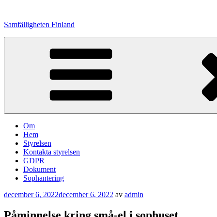
Hoppa
till
Samfälligheten Finland
innehåll
Om
Hem
Styrelsen
Kontakta styrelsen
GDPR
Dokument
Sophantering
Publicerat
december 6, 2022
december 6, 2022
av
admin
Påminnelse kring små-el i sophuset