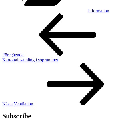
Information
Inläggsnavigering
Föregående
inlägg
Föregående
Kartonginsamling i soprummet
Nästa
inlägg
Nästa
Ventilation
Subscribe