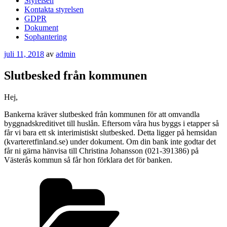
Styrelsen
Kontakta styrelsen
GDPR
Dokument
Sophantering
Publicerat
juli 11, 2018
av
admin
Slutbesked från kommunen
Hej,
Bankerna kräver slutbesked från kommunen för att omvandla
byggnadskreditivet till huslån. Eftersom våra hus byggs i etapper så
får vi bara ett sk interimistiskt slutbesked. Detta ligger på hemsidan
(kvarteretfinland.se) under dokument. Om din bank inte godtar det
får ni gärna hänvisa till Christina Johansson (021-391386) på
Västerås kommun så får hon förklara det för banken.
Kategorier