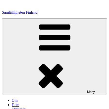
Hoppa
till
Samfälligheten Finland
innehåll
Meny
Om
Hem