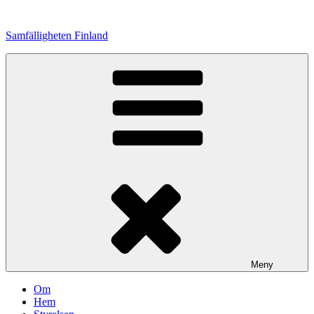
Hoppa
till
Samfälligheten Finland
innehåll
Meny
Om
Hem