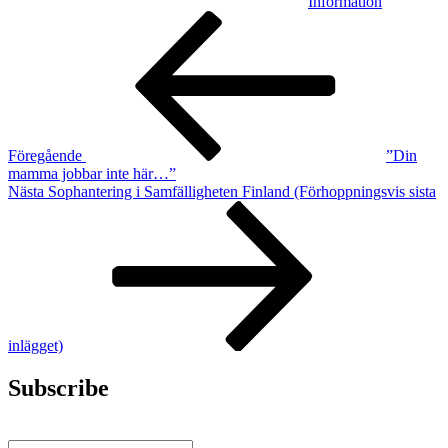
Information
Inläggsnavigering
Föregående
inlägg
Föregående
”Din
mamma jobbar inte här…”
Nästa
Nästa
Sophantering i Samfälligheten Finland (Förhoppningsvis sista
inlägg
inlägget)
Subscribe