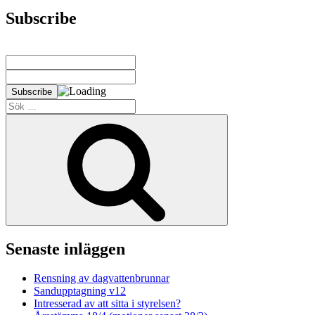
Subscribe
Sök
efter:
Sök
Senaste inläggen
Rensning av dagvattenbrunnar
Sandupptagning v12
Intresserad av att sitta i styrelsen?