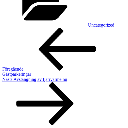
Uncategorized
Inläggsnavigering
Föregående
inlägg
Föregående
Gästparkeringar
Nästa
Nästa
Avstängning av fjärrvärme nu
inlägg