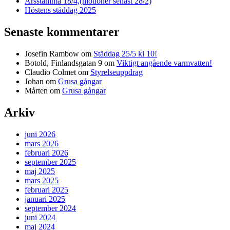
Årsstämma 18/4,(motioner senast 28/2)
Höstens städdag 2025
Senaste kommentarer
Josefin Rambow
om
Städdag 25/5 kl 10!
Botold, Finlandsgatan 9
om
Viktigt angående varmvatten!
Claudio Colmet
om
Styrelseuppdrag
Johan
om
Grusa gångar
Mårten
om
Grusa gångar
Arkiv
juni 2026
mars 2026
februari 2026
september 2025
maj 2025
mars 2025
februari 2025
januari 2025
september 2024
juni 2024
maj 2024