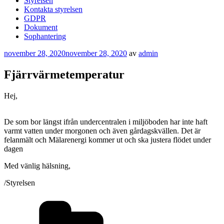
Styrelsen
Kontakta styrelsen
GDPR
Dokument
Sophantering
Publicerat
november 28, 2020
november 28, 2020
av
admin
Fjärrvärmetemperatur
Hej,
De som bor längst ifrån undercentralen i miljöboden har inte haft
varmt vatten under morgonen och även gårdagskvällen. Det är
felanmält och Mälarenergi kommer ut och ska justera flödet under
dagen
Med vänlig hälsning,
/Styrelsen
Kategorier