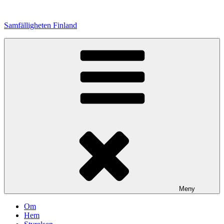
Hoppa
till
Samfälligheten Finland
innehåll
Meny
Om
Hem