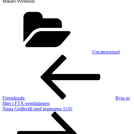
Mikael Svensson
Kategorier
Uncategorized
Inläggsnavigering
Föregående
inlägg
Föregående
Byta av
filter i FTX-ventilationen
Nästa
Nästa
Grillkväll med grannarna 11/6!
inlägg