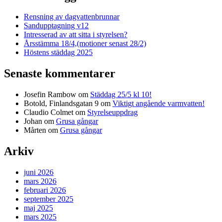
Rensning av dagvattenbrunnar
Sandupptagning v12
Intresserad av att sitta i styrelsen?
Årsstämma 18/4,(motioner senast 28/2)
Höstens städdag 2025
Senaste kommentarer
Josefin Rambow
om
Städdag 25/5 kl 10!
Botold, Finlandsgatan 9
om
Viktigt angående varmvatten!
Claudio Colmet
om
Styrelseuppdrag
Johan
om
Grusa gångar
Mårten
om
Grusa gångar
Arkiv
juni 2026
mars 2026
februari 2026
september 2025
maj 2025
mars 2025