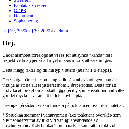
Styrelsen
Kontakta styrelsen
GDPR
Dokument
Sophantering
Publicerat
maj 30, 2020
maj 30, 2020
av
admin
Hej,
Under årsmötet föreslogs att vi ses för att synka ”kända” fel i
respektive hustyper så att inget missas inför slutbesiktningen.
Detta inlägg riktar sig till hustyp Vättern (hus nr 1-8 etapp1).
Det viktiga här är inte att ta upp allt på slutbesiktningen utan det
viktiga är att ha allt registrerat inom 2-årsperioden. Detta för att
undvika att bevisbördan skall ligga på dig som enskild individ vilket
gör det mycket svårare att få felen avhjälpta.
Exempel på sådant vi kan fundera på och ta med oss inför mötet är:
* Spruckna stommar i våtutrymmen (t.ex toalettens överskåp som
blivit söndervittrat av fukt vid vanligt användande av
duschutrymme. Köksbänkar/stommar/skåp som fått in fukt vid