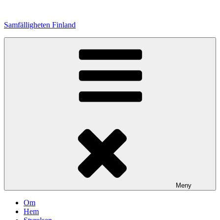
Hoppa
till
Samfälligheten Finland
innehåll
Meny
Om
Hem