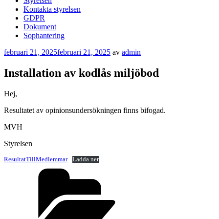
Styrelsen
Kontakta styrelsen
GDPR
Dokument
Sophantering
Publicerat
februari 21, 2025
februari 21, 2025
av
admin
Installation av kodlås miljöbod
Hej,
Resultatet av opinionsundersökningen finns bifogad.
MVH
Styrelsen
ResultatTillMedlemmar
Ladda ner
Kategorier