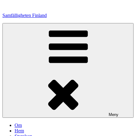
Hoppa
till
Samfälligheten Finland
innehåll
Meny
Om
Hem