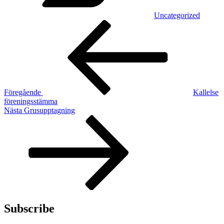
Uncategorized
Inläggsnavigering
Föregående
inlägg
Föregående
Kallelse
föreningsstämma
Nästa
Nästa
Grusupptagning
inlägg
Subscribe