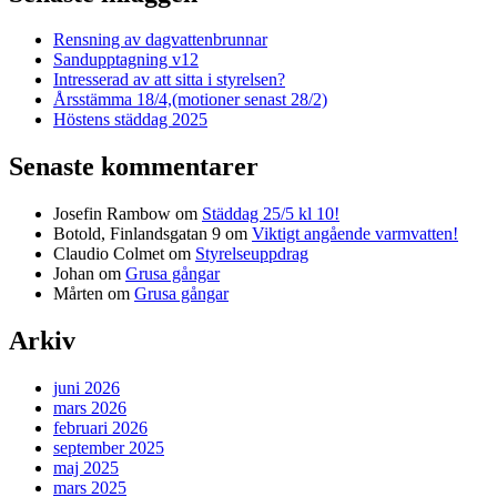
Rensning av dagvattenbrunnar
Sandupptagning v12
Intresserad av att sitta i styrelsen?
Årsstämma 18/4,(motioner senast 28/2)
Höstens städdag 2025
Senaste kommentarer
Josefin Rambow
om
Städdag 25/5 kl 10!
Botold, Finlandsgatan 9
om
Viktigt angående varmvatten!
Claudio Colmet
om
Styrelseuppdrag
Johan
om
Grusa gångar
Mårten
om
Grusa gångar
Arkiv
juni 2026
mars 2026
februari 2026
september 2025
maj 2025
mars 2025