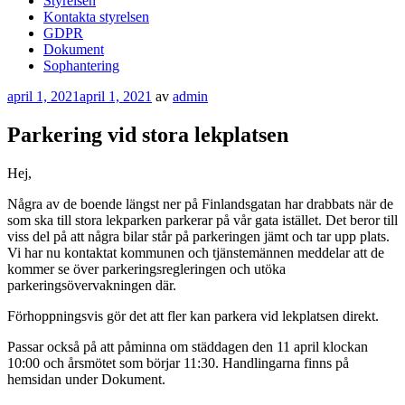
Styrelsen
Kontakta styrelsen
GDPR
Dokument
Sophantering
Publicerat
april 1, 2021
april 1, 2021
av
admin
Parkering vid stora lekplatsen
Hej,
Några av de boende längst ner på Finlandsgatan har drabbats när de
som ska till stora lekparken parkerar på vår gata istället. Det beror till
viss del på att några bilar står på parkeringen jämt och tar upp plats.
Vi har nu kontaktat kommunen och tjänstemännen meddelar att de
kommer se över parkeringsregleringen och utöka
parkeringsövervakningen där.
Förhoppningsvis gör det att fler kan parkera vid lekplatsen direkt.
Passar också på att påminna om städdagen den 11 april klockan
10:00 och årsmötet som börjar 11:30. Handlingarna finns på
hemsidan under Dokument.