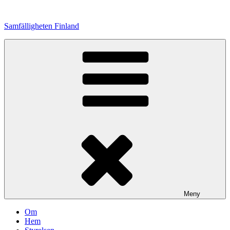
Hoppa
till
Samfälligheten Finland
innehåll
Meny
Om
Hem