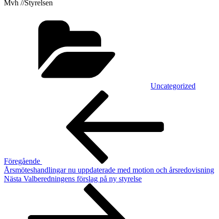
Mvh //Styrelsen
Kategorier
Uncategorized
Inläggsnavigering
Föregående
inlägg
Föregående
Årsmöteshandlingar nu uppdaterade med motion och årsredovisning
Nästa
Nästa
Valberedningens förslag på ny styrelse
inlägg