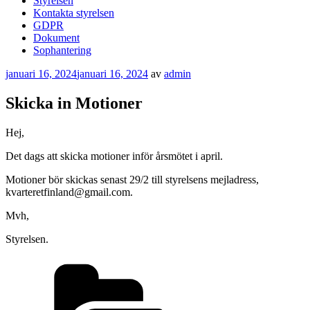
Styrelsen
Kontakta styrelsen
GDPR
Dokument
Sophantering
Publicerat
januari 16, 2024
januari 16, 2024
av
admin
Skicka in Motioner
Hej,
Det dags att skicka motioner inför årsmötet i april.
Motioner bör skickas senast 29/2 till styrelsens mejladress,
kvarteretfinland@gmail.com.
Mvh,
Styrelsen.
Kategorier