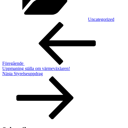
Uncategorized
Inläggsnavigering
Föregående
inlägg
Föregående
Uppmaning ställa om värmeväxlaren!
Nästa
Nästa
Styrelseuppdrag
inlägg