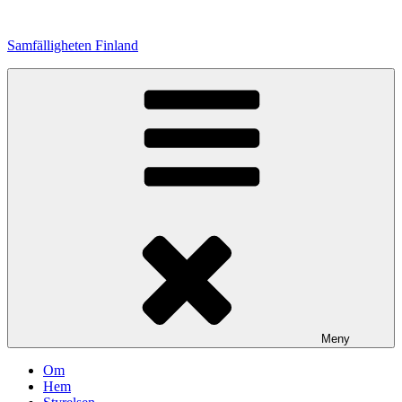
Hoppa
till
Samfälligheten Finland
innehåll
Meny
Om
Hem