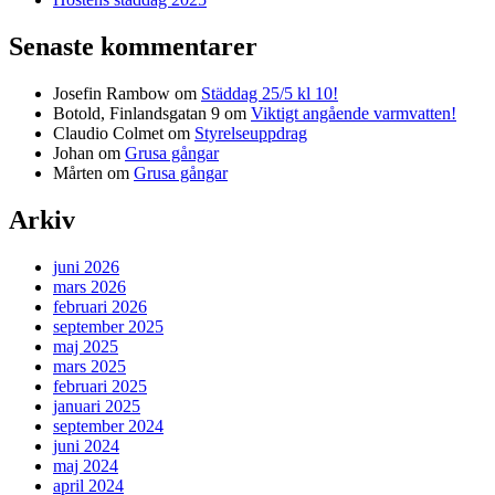
Senaste kommentarer
Josefin Rambow
om
Städdag 25/5 kl 10!
Botold, Finlandsgatan 9
om
Viktigt angående varmvatten!
Claudio Colmet
om
Styrelseuppdrag
Johan
om
Grusa gångar
Mårten
om
Grusa gångar
Arkiv
juni 2026
mars 2026
februari 2026
september 2025
maj 2025
mars 2025
februari 2025
januari 2025
september 2024
juni 2024
maj 2024
april 2024