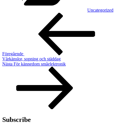
Uncategorized
Inläggsnavigering
Föregående
inlägg
Föregående
Vårkänslor, sopning och städdag
Nästa
Nästa
För kännedom småelektronik
inlägg
Subscribe