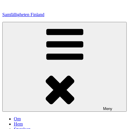
Hoppa
till
Samfälligheten Finland
innehåll
Meny
Om
Hem