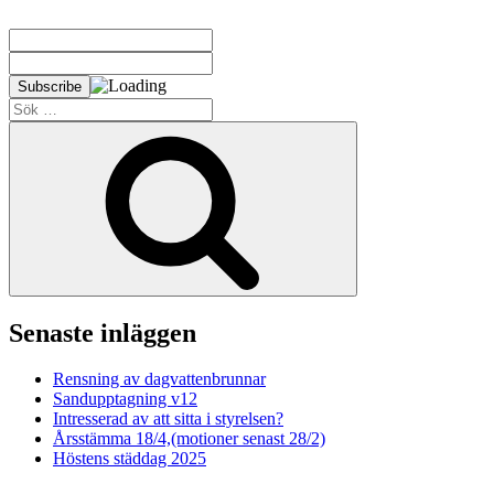
Sök
efter:
Sök
Senaste inläggen
Rensning av dagvattenbrunnar
Sandupptagning v12
Intresserad av att sitta i styrelsen?
Årsstämma 18/4,(motioner senast 28/2)
Höstens städdag 2025