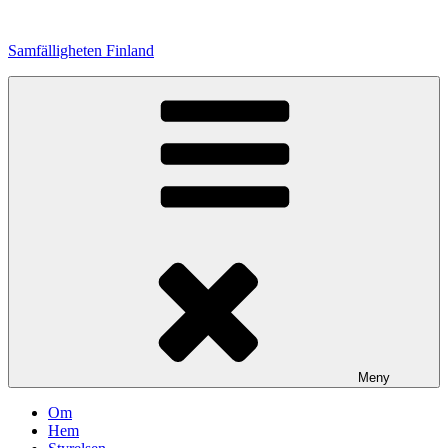
Hoppa
till
Samfälligheten Finland
innehåll
Meny
Om
Hem