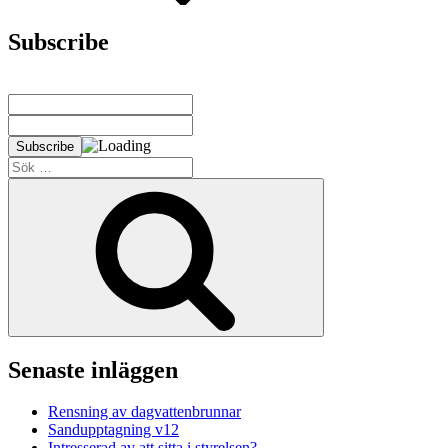
Subscribe
Sök
efter:
Sök
Senaste inläggen
Rensning av dagvattenbrunnar
Sandupptagning v12
Intresserad av att sitta i styrelsen?