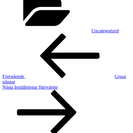
Uncategorized
Inläggsnavigering
Föregående
inlägg
Föregående
Grusa
gångar
Nästa
Nästa
Inställningar fjärrvärme
inlägg