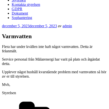
Styrelsen
Kontakta styrelsen
GDPR
Dokument
Sophantering
Publicerat
december 5, 2023
december 5, 2023
av
admin
Varmvatten
Flera har under kvällen inte haft något varmvatten. Detta är
felanmält.
Service personal från Mälarenergi har varit på plats och åtgärdat
detta.
Upplever något hushåll kvarstående problem med varmvatten så hör
av er till styrelsen.
Mvh,
Styrelsen
Kategorier