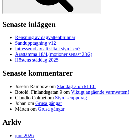
Senaste inläggen
Rensning av dagvattenbrunnar
Sandupptagning v12
Intresserad av att sitta i styrelsen?
Årsstämma 18/4,(motioner senast 28/2)
Höstens städdag 2025
Senaste kommentarer
Josefin Rambow
om
Städdag 25/5 kl 10!
Botold, Finlandsgatan 9
om
Viktigt angående varmvatten!
Claudio Colmet
om
Styrelseuppdrag
Johan
om
Grusa gångar
Mårten
om
Grusa gångar
Arkiv
juni 2026