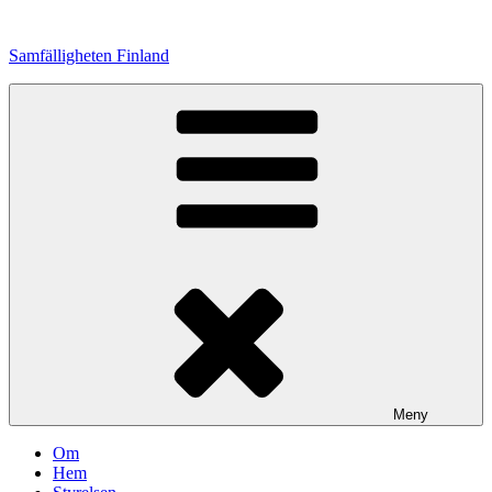
Hoppa
till
Samfälligheten Finland
innehåll
Meny
Om
Hem