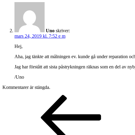
Uno
skriver:
mars 24, 2019 kl. 7:52 e m
Hej,
Aha, jag tänkte att målningen ev. kunde gå under reparation och 
Jag har förstått att sista påstrykningen räknas som en del av n
/Uno
Kommentarer är stängda.
Inläggsnavigering
Föregående
inlägg