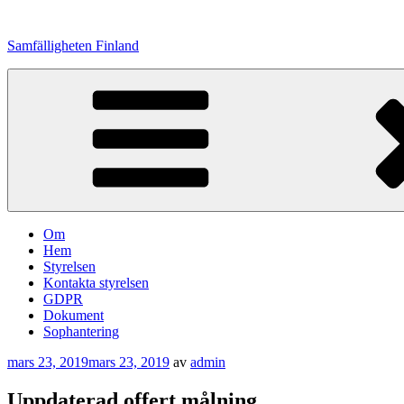
Hoppa
till
Samfälligheten Finland
innehåll
Om
Hem
Styrelsen
Kontakta styrelsen
GDPR
Dokument
Sophantering
Publicerat
mars 23, 2019
mars 23, 2019
av
admin
Uppdaterad offert målning