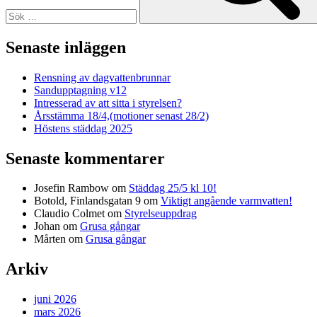
Senaste inläggen
Rensning av dagvattenbrunnar
Sandupptagning v12
Intresserad av att sitta i styrelsen?
Årsstämma 18/4,(motioner senast 28/2)
Höstens städdag 2025
Senaste kommentarer
Josefin Rambow
om
Städdag 25/5 kl 10!
Botold, Finlandsgatan 9
om
Viktigt angående varmvatten!
Claudio Colmet
om
Styrelseuppdrag
Johan
om
Grusa gångar
Mårten
om
Grusa gångar
Arkiv
juni 2026
mars 2026