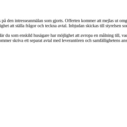
 på den intresseanmälan som gjorts. Offerten kommer att mejlas ut omgå
ighet att ställa frågor och teckna avtal. Inbjudan skickas till styrelsen
 du som enskild husägare har möjlighet att avropa en målning till, vad v
kommer skriva ett separat avtal med leverantören och samfällighetens ans